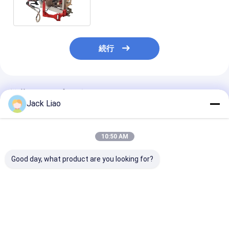
続行
推薦されたプロダクト
Jack Liao
10:50 AM
Good day, what product are you looking for?
22kw 巻線電力および
22kwの巻線電力、TIG
トランスフォー
冷間溶接を備えた
溶接モード、効率的な
イール巻き込み
1400mm フォイル幅
生産のための2つのデ
貫した巻き込み
変圧器フォイル巻線機
コイラーを備えた変圧
度,TIG溶接,お
器箔巻線機
ルデコイラー
ベストプライス
ベストプライス
ベストプラ