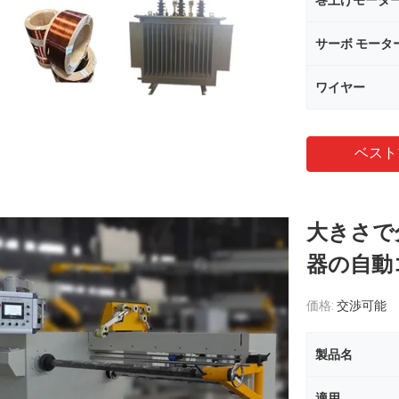
巻上げモータ
サーボ モータ
ワイヤー
ベスト
大きさで
器の自動
価格:
交渉可能
製品名
適用