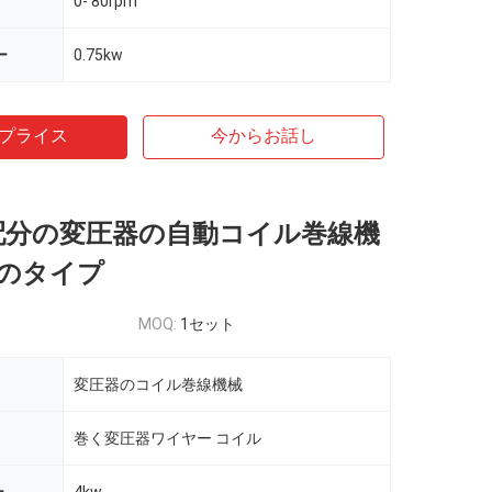
0- 80rpm
ー
0.75kw
プライス
今からお話し
pm配分の変圧器の自動コイル巻線機
のタイプ
MOQ:
1セット
変圧器のコイル巻線機械
巻く変圧器ワイヤー コイル