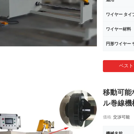
ワイヤー タイ
ワイヤー材料
円形ワイヤー 
ベスト
移動可能
ル巻線機
価格:
交渉可能
機械名前