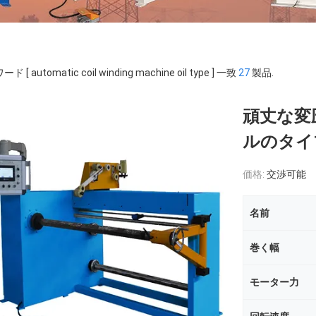
 [ automatic coil winding machine oil type ] 一致
27
製品.
頑丈な変
ルのタイ
価格:
交渉可能
名前
巻く幅
モーター力