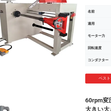
名前
適用
モーター力
回転速度
コンダクター
ベスト
60rp
大きい大