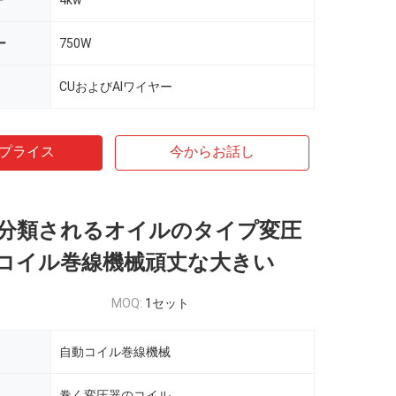
ー
4kw
ー
750W
CUおよびAlワイヤー
プライス
今からお話し
分類されるオイルのタイプ変圧
コイル巻線機械頑丈な大きい
MOQ:
1セット
自動コイル巻線機械
巻く変圧器のコイル