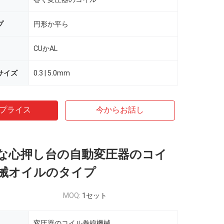
プ
円形か平ら
CUかAL
サイズ
0.3 | 5.0mm
プライス
今からお話し
な心押し台の自動変圧器のコイ
械オイルのタイプ
MOQ:
1セット
変圧器のコイル巻線機械