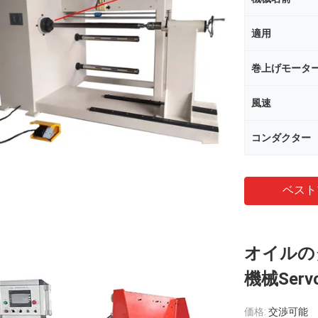
適用
巻上げモータ
風速
コンダクター
ベスト
オイルの
機械Se
価格:
交渉可能