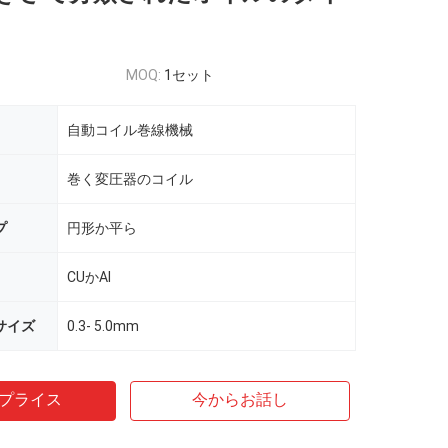
MOQ:
1セット
自動コイル巻線機械
巻く変圧器のコイル
プ
円形か平ら
CUかAl
サイズ
0.3- 5.0mm
プライス
今からお話し