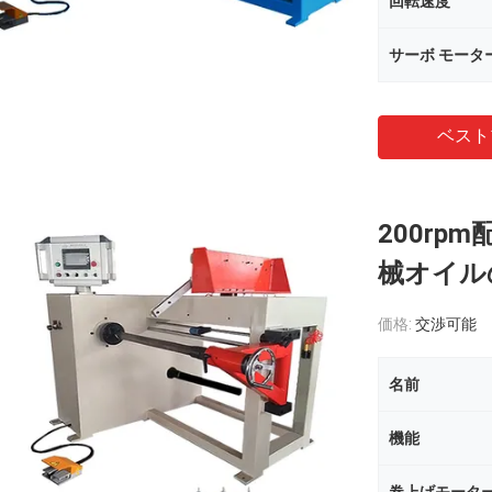
回転速度
サーボ モータ
ベスト
200r
械オイル
価格:
交渉可能
名前
機能