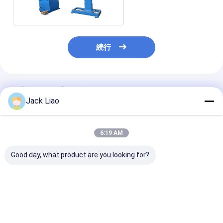
続行
推薦されたプロダクト
Jack Liao
6:19 AM
Good day, what product are you looking for?
0.75KWのサーボモー
7.5kw モーター 3 頭 ト
5x12mm マッ
ターと400mmの最大
ランスフォーマー コイ
ットワイヤーと
回転幅を持つPLC制御
ル ワイリング マシン
400mm マッ
トランスフォーマーコ
高効率の PLC コントロ
リング幅
イル回転機
ール
ベストプライス
ベストプライス
ベストプラ