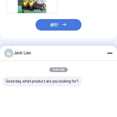
続行
推薦されたプロダクト
Jack Liao
3:04 AM
Good day, what product are you looking for?
DHJ300 高精度セルボ
自動コア切断機 シリコ
自動コア切断機
駆動自動コア切断機 原
ン鋼切断機 原子炉コア
ン鋼筋切断機 
子炉コア 速度
を作る
アを作る
180m/min 厚さ0.23-
0.35mm
ベストプライス
ベストプライス
ベストプラ