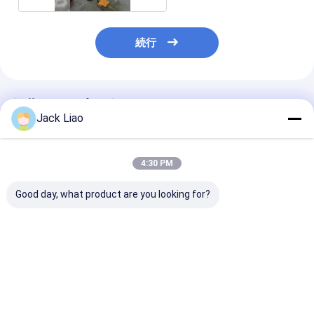
続行
推薦されたプロダクト
Jack Liao
4:30 PM
Good day, what product are you looking for?
5.5KW モータードライ
半自動電動モーターコ
半自動銅線ワイ
ブ半自動モーターコイ
イル巻線機
モーターコイル
ル巻線機、2 つの調整
可能なブロック (距離
200mm - 1500mm)
ベストプライス
ベストプライス
ベストプラ
付き