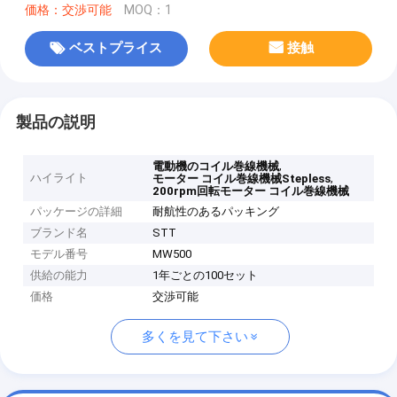
価格：交渉可能
MOQ：1
ベストプライス
接触
製品の説明
,
電動機のコイル巻線機械
ハイライト
,
モーター コイル巻線機械Stepless
200rpm回転モーター コイル巻線機械
パッケージの詳細
耐航性のあるパッキング
ブランド名
STT
モデル番号
MW500
供給の能力
1年ごとの100セット
価格
交渉可能
多くを見て下さい