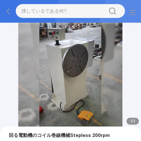
1
/
1
回る電動機のコイル巻線機械Stepless 200rpm